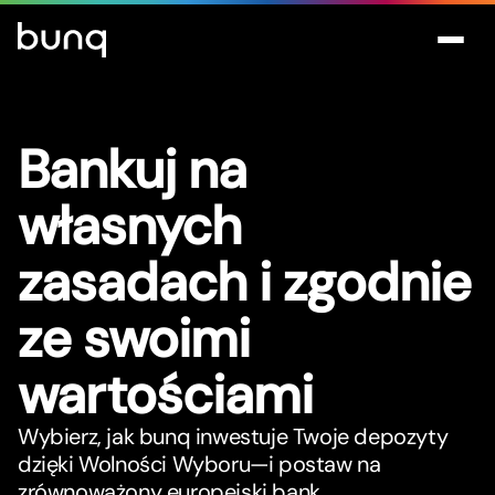
Bankuj na
własnych
zasadach i zgodnie
ze swoimi
war
t
ościami
Wybierz, jak bunq inwestuje Twoje depozyty
dzięki Wolności Wyboru—i postaw na
zrównoważony europejski bank.