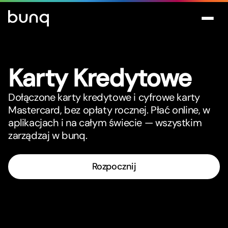
Kar
t
y Kredytowe
Dołączone kar
t
y kredytowe i cyfrowe kar
t
y
Mastercard, bez opłaty rocznej. Płać online, w
aplikacjach i na całym świecie — wszystkim
zarządzaj w bunq.
Rozpocznij