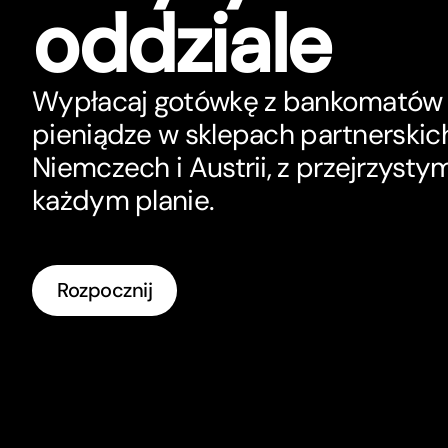
oddziale
Wypłacaj gotówkę z bankomatów 
pieniądze w sklepach par
t
nerskic
Niemczech i Austrii, z przejrzyst
każdym planie.
Rozpocznij