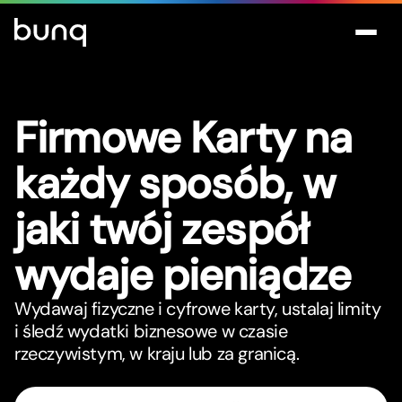
Firmowe Kar
t
y na
każdy sposób, w
jaki twój zespół
wydaje pieniądze
Wydawaj fizyczne i cyfrowe kar
t
y, ustalaj limity
i śledź wydatki biznesowe w czasie
rzeczywistym, w kraju lub za granicą.