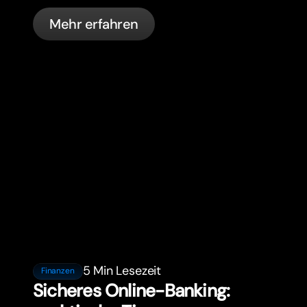
Krankenversicherung, Steuern,
Mehr erfahren
Führerschein-Regeln und Banking für
Expats.
5 Min Lesezeit
Finanzen
Sicheres Online-Banking: