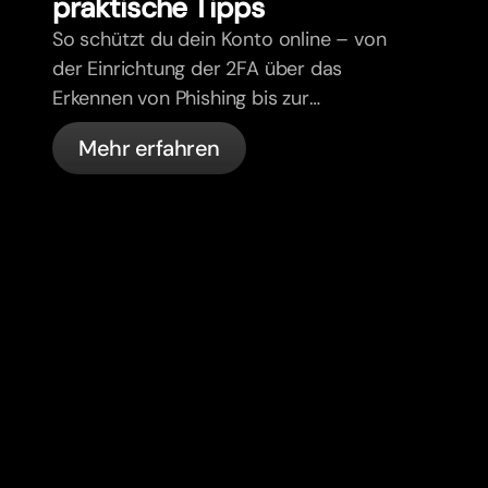
praktische Tipps
So schützt du dein Konto online – von
der Einrichtung der 2FA über das
Erkennen von Phishing bis zur
Kartenverwaltung und den
Mehr erfahren
automatischen Sicherheitsfunktionen
von bunq.