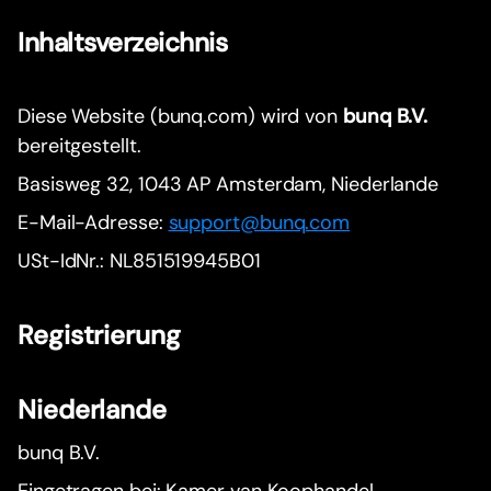
Inhaltsverzeichnis
Diese Website (bunq.com) wird von
bunq B.V.
bereitgestellt.
Basisweg 32, 1043 AP Amsterdam, Niederlande
E-Mail-Adresse:
support@bunq.com
USt-IdNr.: NL851519945B01
Registrierung
Niederlande
bunq B.V.