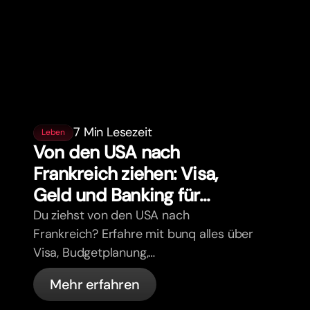
7 Min Lesezeit
Leben
Von den USA nach
Frankreich ziehen: Visa,
Geld und Banking für
Expats
Du ziehst von den USA nach
Frankreich? Erfahre mit bunq alles über
Visa, Budgetplanung,
Krankenversicherung, Steuern,
Mehr erfahren
Führerschein-Regeln und Banking für
Expats.