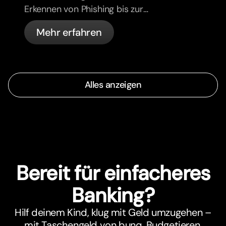
Erkennen von Phishing bis zur
Kartenverwaltung und den
Mehr erfahren
automatischen Sicherheitsfunktionen
von bunq.
Alles anzeigen
Bereit für einfacheres
Banking?
Hilf deinem Kind, klug mit Geld umzugehen –
mit Taschengeld von bunq. Budgetieren,