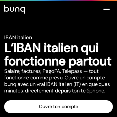
IBAN italien
L’IBAN italien qui
fonctionne par
t
out
Salaire, factures, PagoPA, Telepass — tout
fonctionne comme prévu. Ouvre un compte
bunq avec un vrai IBAN italien (IT) en quelques
minutes, directement depuis ton téléphone.
Ouvre ton compte