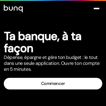
Ta banque, à ta
façon
Dépense, épargne et gère ton budget : le tout
dans une seule application. Ouvre ton compte
en 5 minutes.
Commencer