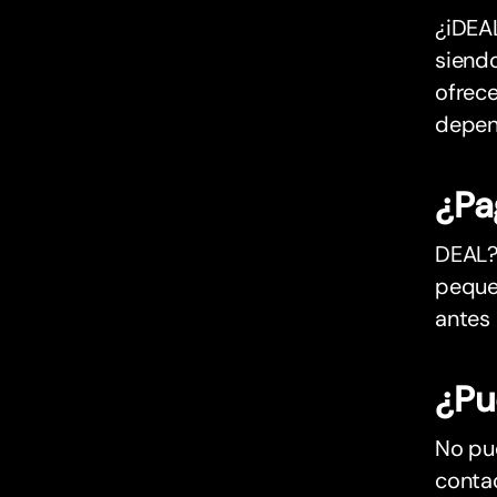
¿iDEAL
siend
ofrece
depen
¿Pa
DEAL? 
peque
antes 
¿Pu
No pue
contac