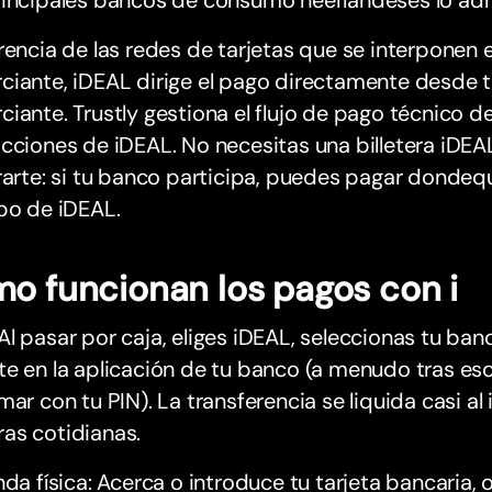
rincipales bancos de consumo neerlandeses lo adm
rencia de las redes de tarjetas que se interponen e
iante, iDEAL dirige el pago directamente desde t
iante. Trustly gestiona el flujo de pago técnico 
cciones de iDEAL. No necesitas una billetera iDEA
rarte: si tu banco participa, puedes pagar dondeq
po de iDEAL.
o funcionan los pagos con i
l pasar por caja, eliges iDEAL, seleccionas tu ban
e en la aplicación de tu banco (a menudo tras es
mar con tu PIN). La transferencia se liquida casi al 
as cotidianas.
nda física: Acerca o introduce tu tarjeta bancaria