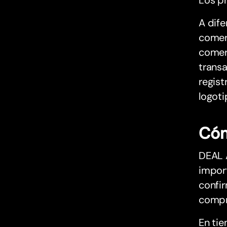
Los p
A dife
comerc
comerc
transa
regist
logoti
Cóm
DEAL A
import
confir
compr
En tie