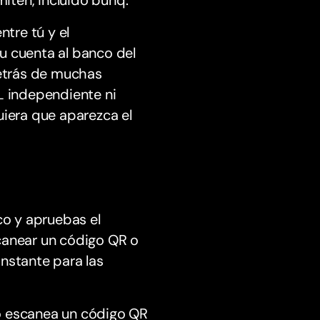
iten, incluido bunq.
ntre tú y el
u cuenta al banco del
detrás de muchas
L independiente ni
uiera que aparezca el
co y apruebas el
canear un código QR o
instante para las
, o escanea un código QR