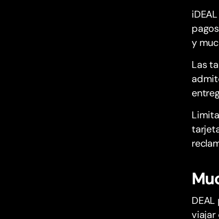
iDEAL 
pagos 
y muc
Las ta
admit
entreg
Limita
tarjet
reclam
Muc
DEAL p
viajar