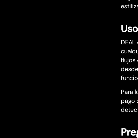
estili
Uso
DEAL 
cualqu
flujos
desde 
funcio
Para l
pago c
detect
Pre