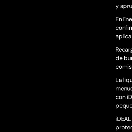
y apru
En lín
confir
aplica
Recarg
de bun
comis
La liq
menudo
con iD
peque
iDEAL 
protec