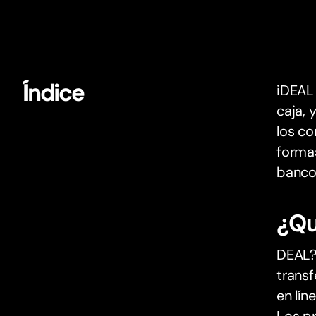
Índice
iDEAL
caja, 
los co
forma
banco 
¿Qu
DEAL?
transf
en lín