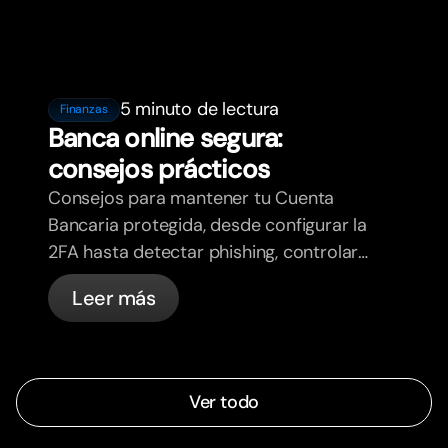
5 minuto de lectura
Finanzas
Banca online segura:
consejos prácticos
Consejos para mantener tu Cuenta
Bancaria protegida, desde configurar la
2FA hasta detectar phishing, controlar
tus tarjetas y saber qué cosas
Leer más
gestiona bunq automáticamente.
Ver todo