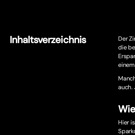
Inhaltsverzeichnis
Der Zi
die be
Erspar
einem 
Manchm
auch. 
Wie
Hier i
Sparko