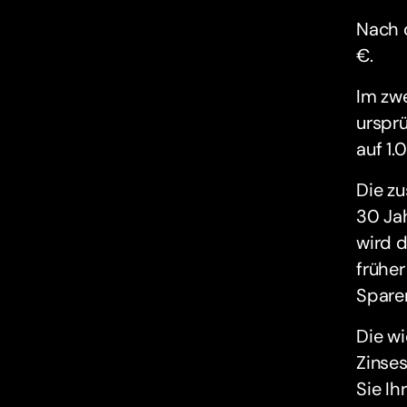
Nach d
€.
Im zwe
ursprü
auf 1.
Die zu
30 Ja
wird d
früher
Sparen
Die wi
Zinses
Sie Ih