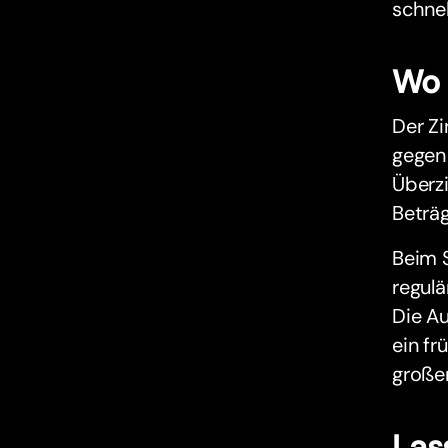
schnel
Wo 
Der Zi
gegen 
Überzi
Beträ
Beim 
regul
Die A
ein fr
große
Las