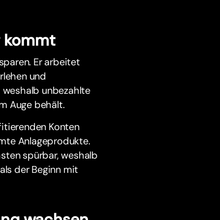
g kommt
sparen. Er arbeitet
arlehen und
s, weshalb unbezahlte
im Auge behält.
fitierenden Konten
mmte Anlageprodukte.
hsten spürbar, weshalb
als der Beginn mit
bunq wachsen