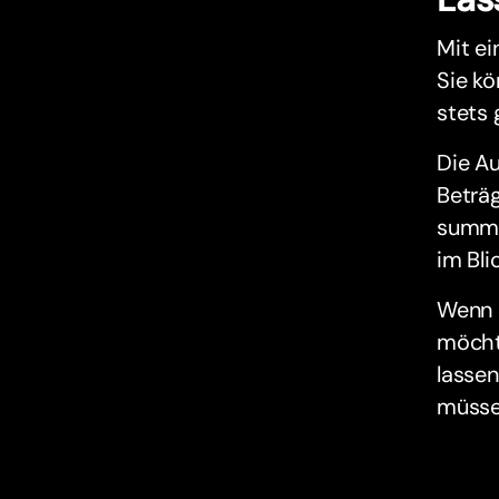
Mit e
Sie kö
stets 
Die Au
Beträg
summi
im Bli
Wenn S
möchte
lasse
müsse