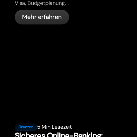
Visa, Budgetplanung,
Krankenversicherung, Steuern,
Mehr erfahren
Führerschein-Regeln und Banking für
Expats.
5 Min Lesezeit
Finanzen
Sicheres Online-Banking: