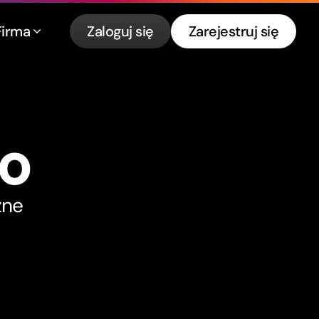
Firma
Zaloguj się
Zarejestruj się
to
zne