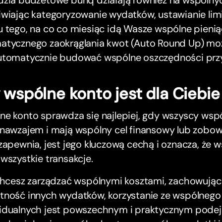
dzia budżetowe bunq działają również na wspólny
wiając kategoryzowanie wydatków, ustawianie limi
 tego, na co co miesiąc idą Wasze wspólne pienią
atycznego zaokrąglania kwot (Auto Round Up) moż
utomatycznie budować wspólne oszczędności prz
 wspólne konto jest dla Ciebi
ne konto sprawdza się najlepiej, gdy wszyscy wsp
nawzajem i mają wspólny cel finansowy lub zobowi
zapewnia, jest jego kluczową cechą i oznacza, że
wszystkie transakcje.
 chcesz zarządzać wspólnymi kosztami, zachowując
tność innych wydatków, korzystanie ze wspólnego
idualnych jest powszechnym i praktycznym pode