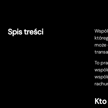
Spis treści
Wspól
które
może 
transa
To pra
wspóln
wspól
rachun
Kto