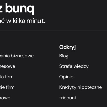
 z bunq
ć w kilka minut.
Odkryj
ania biznesowe
Blog
znesowe
Strefa wiedzy
la firm
Opinie
ie firm
Kredyty hipoteczne
rmowe
tricount