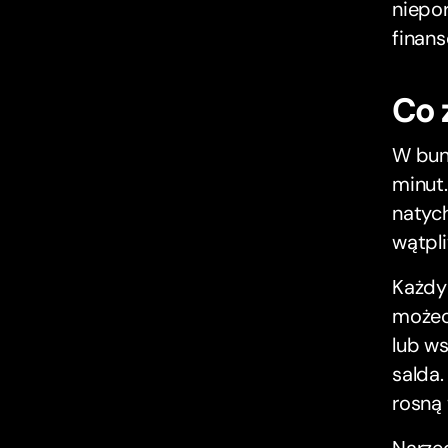
niepo
finan
Co 
W bun
minut
natyc
wątpli
Każdy
możec
lub ws
salda.
rosną