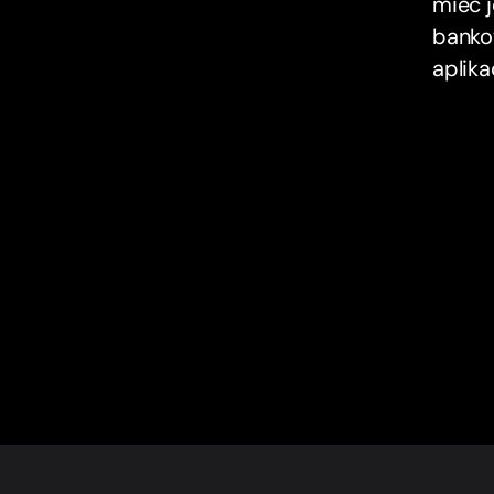
mieć j
banko
aplikac