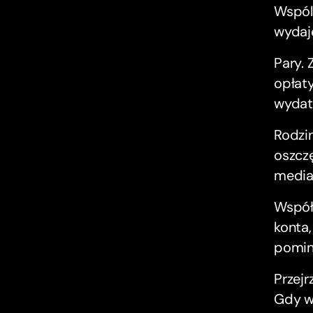
Wspóln
wydaje
Pary. 
opłat
wydat
Rodzi
oszczę
media
Współl
konta,
pomin
Przejr
Gdy ws