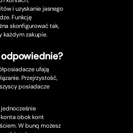
ch kontach,
tów i uzyskanie jasnego
dze. Funkcję
na skonfigurować tak,
y każdym zakupie.
e odpowiednie?
ółposiadacze ufają
ązanie. Przejrzystość,
 wszyscy posiadacze
 jednocześnie
 konta obok kont
jściem. W bunq możesz