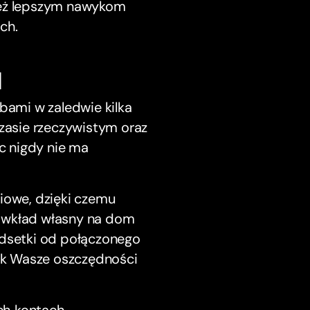
nież lepszym nawykom
ch.
q
ami w zaledwie kilka
asie rzeczywistym oraz
c nigdy nie ma
owe, dzięki czemu
, wkład własny na dom
odsetki od połączonego
jak Wasze oszczędności