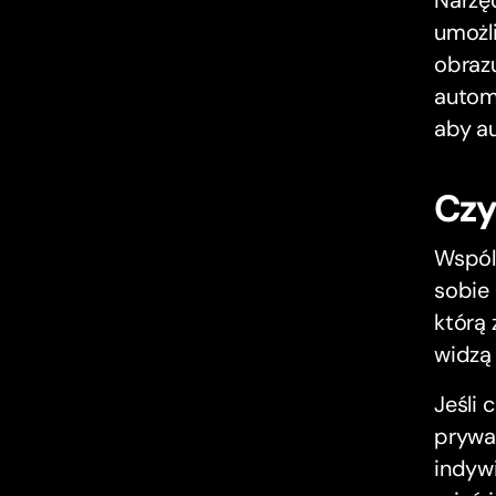
Narzę
umożli
obrazu
autom
aby a
Czy
Wspól
sobie 
którą 
widzą 
Jeśli
prywa
indyw