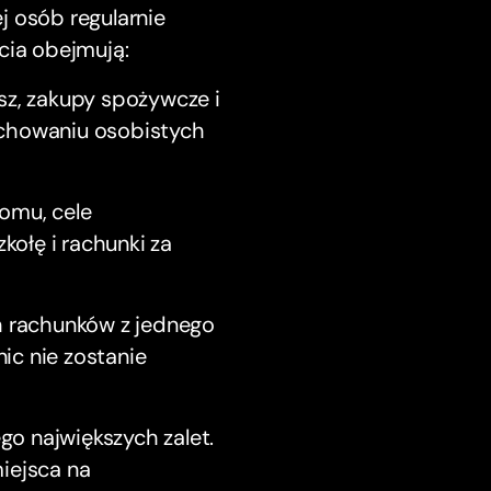
j osób regularnie
cia obejmują:
sz, zakupy spożywcze i
achowaniu osobistych
omu, cele
kołę i rachunki za
h rachunków z jednego
nic nie zostanie
ego największych zalet.
iejsca na