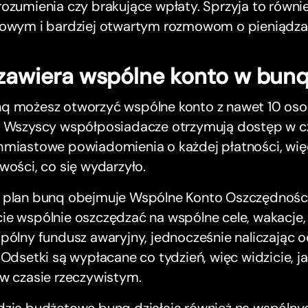
rozumienia czy brakujące wpłaty. Sprzyja to rów
sowym i bardziej otwartym rozmowom o pieniądza
zawiera wspólne konto w bun
q możesz otworzyć wspólne konto z nawet 10 osob
. Wszyscy współposiadacze otrzymują dostęp w cz
hmiastowe powiadomienia o każdej płatności, wię
wości, co się wydarzyło.
 plan bunq obejmuje Wspólne Konto Oszczędności
ie wspólnie oszczędzać na wspólne cele, wakacje
pólny fundusz awaryjny, jednocześnie naliczając 
 Odsetki są wypłacane co tydzień, więc widzicie, 
 w czasie rzeczywistym.