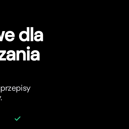
e dla
zania
 przepisy
.