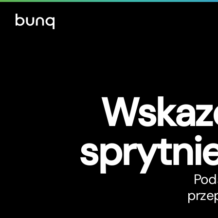
Wskaz
sprytnie
Pod
prze