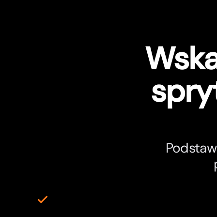
Wska
spry
Podstawy