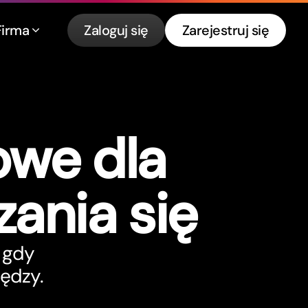
Firma
Zaloguj się
Zarejestruj się
we dla
zania się
 gdy
ędzy.