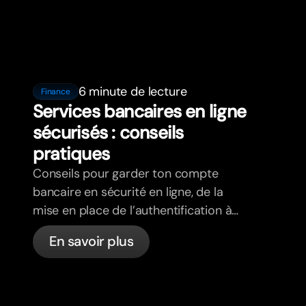
6 minute de lecture
Finance
Services bancaires en ligne
sécurisés : conseils
pratiques
Conseils pour garder ton compte
bancaire en sécurité en ligne, de la
mise en place de l’authentification à
deux facteurs à la détection du
En savoir plus
phishing, en passant par le contrôle de
tes cartes et ce que bunq gère
automatiquement.