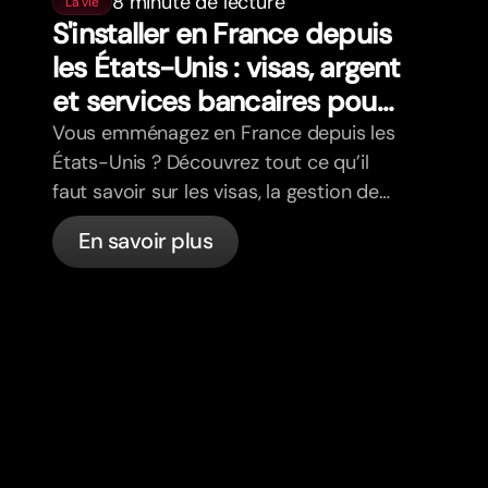
8 minute de lecture
La vie
S'installer en France depuis
les États-Unis : visas, argent
et services bancaires pour
les expatriés
Vous emménagez en France depuis les
États-Unis ? Découvrez tout ce qu’il
faut savoir sur les visas, la gestion de
votre budget, la santé, la fiscalité, le
En savoir plus
code de la route et les services
bancaires pour les expatriés en France
avec bunq.