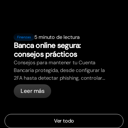
5 minuto de lectura
Finanzas
Banca online segura:
consejos prácticos
Consejos para mantener tu Cuenta
Bancaria protegida, desde configurar la
2FA hasta detectar phishing, controlar
tus tarjetas y saber qué cosas
Leer más
gestiona bunq automáticamente.
Ver todo