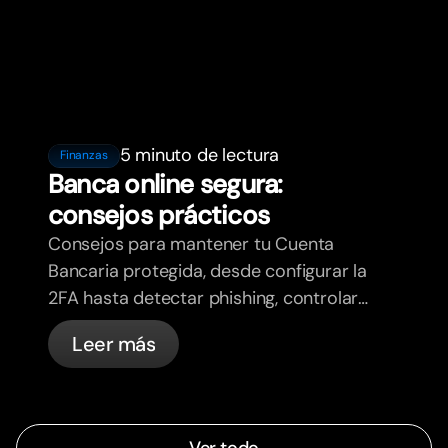
5 minuto de lectura
Finanzas
Banca online segura:
consejos prácticos
Consejos para mantener tu Cuenta
Bancaria protegida, desde configurar la
2FA hasta detectar phishing, controlar
tus tarjetas y saber qué cosas
Leer más
gestiona bunq automáticamente.