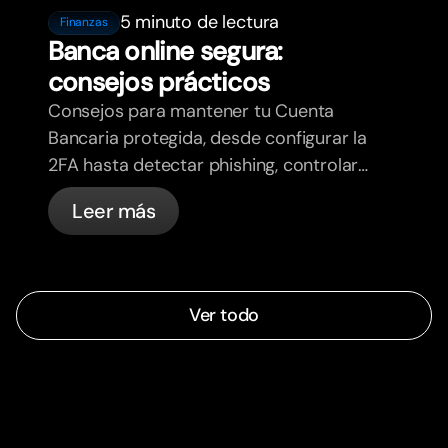
5 minuto de lectura
Finanzas
Banca online segura:
consejos prácticos
Consejos para mantener tu Cuenta
Bancaria protegida, desde configurar la
2FA hasta detectar phishing, controlar
tus tarjetas y saber qué cosas
Leer más
gestiona bunq automáticamente.
Ver todo