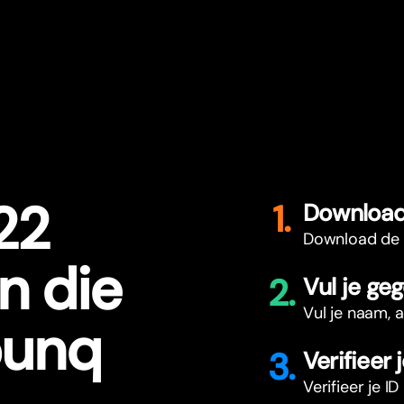
 22
1.
Download
Download de 
n die
2.
Vul je ge
Vul je naam, 
bunq
3.
Verifieer j
Verifieer je 