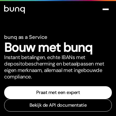
bunq as a Service
Bouw met bunq
Instant betalingen, echte IBANs met
depositobescherming en betaalpassen met
eigen merknaam, allemaal met ingebouwde
compliance.
Praat met een expert
Bekijk de API documentatie