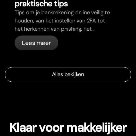
praktische tips
Tips om je bankrekening online veilig te
houden, van het instellen van 2FA tot
het herkennen van phishing, het
beheren van je passen en wat bunq
Lees meer
automatisch voor je regelt.
Alles bekijken
Klaar voor makkelijker