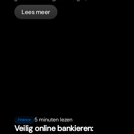
verkeersregels en bankzaken voor
Lees meer
expats in Frankrijk met bunq.
5 minuten lezen
Finance
Veilig online bankieren: