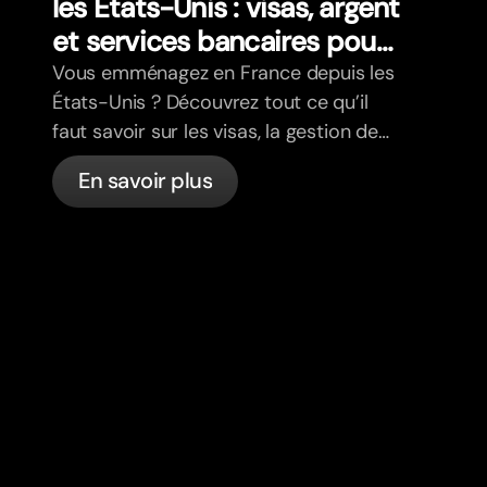
les États-Unis : visas, argent
et services bancaires pour
les expatriés
Vous emménagez en France depuis les
États-Unis ? Découvrez tout ce qu’il
faut savoir sur les visas, la gestion de
votre budget, la santé, la fiscalité, le
En savoir plus
code de la route et les services
bancaires pour les expatriés en France
avec bunq.