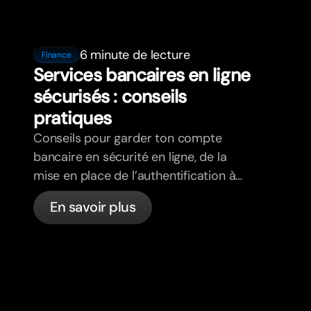
6 minute de lecture
Finance
Services bancaires en ligne
sécurisés : conseils
pratiques
Conseils pour garder ton compte
bancaire en sécurité en ligne, de la
mise en place de l’authentification à
deux facteurs à la détection du
En savoir plus
phishing, en passant par le contrôle de
tes cartes et ce que bunq gère
automatiquement.