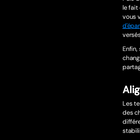
le fai
vous 
d'épa
versé
Enfin,
change
parta
Ali
Les te
des ch
différ
stabil