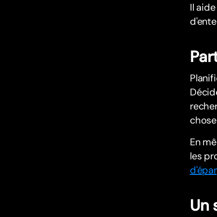
Il aid
d'ente
Par
Planif
Décide
recher
chose
En mêm
les pr
d'épa
Un 