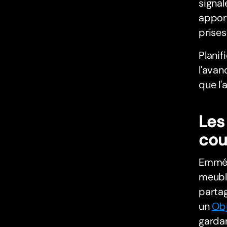
signal
apport
prise
Planif
l'avan
que l'
Les
cou
Emmén
meubl
parta
un
Ob
gardan