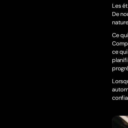
Les ét
De nou
nature
Ce qui
Compt
ce qui
planif
progrè
Lorsqu
automa
confia