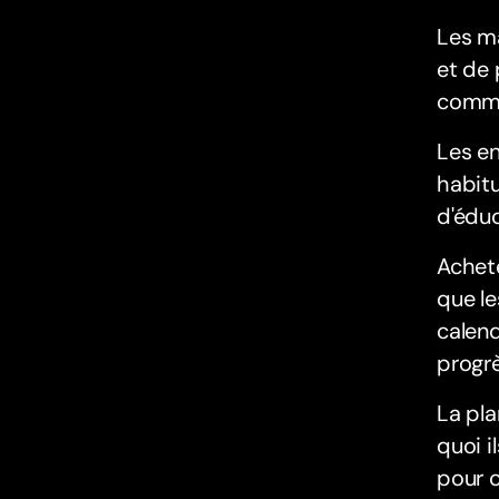
Les m
et de 
commen
Les en
habitu
d'éduc
Achete
que le
calend
progrè
La pla
quoi i
pour c