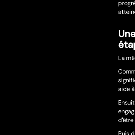
progrè
attei
Une
éta
La mê
Commen
signif
aide à
Ensuit
engage
d'être
Puis 