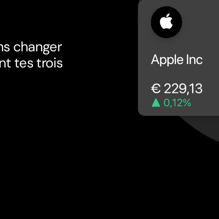
ns changer
t tes trois