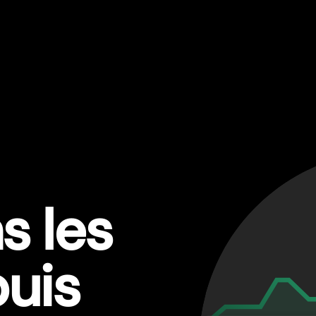
s les
uis