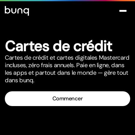
Car
t
es de crédit
Car
t
es de crédit et car
t
es digitales Mastercard
incluses, zéro frais annuels. Paie en ligne, dans
les apps et par
t
out dans le monde — gère tout
dans bunq.
Commencer