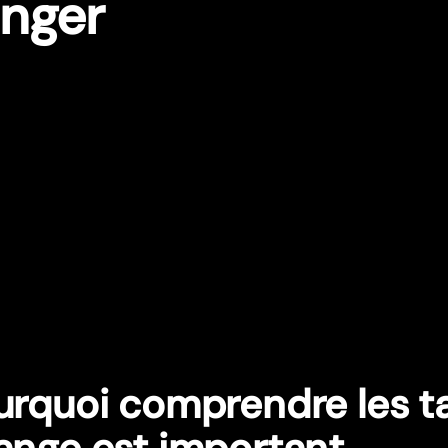
anger
urquoi comprendre les t
ange est important