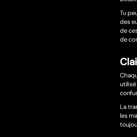
Tu peu
des eu
de ce
de con
Cla
Chaqu
utilis
confus
La tr
les ma
toujou