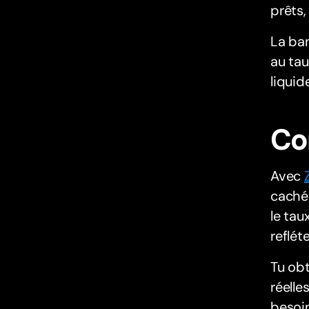
prêts,
La ban
au tau
liquid
Co
Avec
caché
le tau
reflét
Tu obt
réelle
besoin