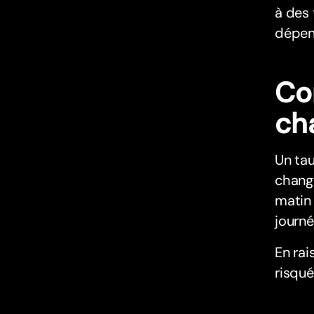
à des 
dépend
Co
ch
Un tau
chang
matin 
journé
En rai
risqué