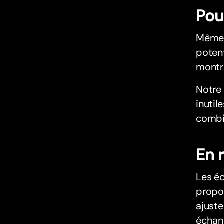
Pou
Même 
potent
montra
Notre 
inutil
combie
En 
Les é
propos
ajuste
échan