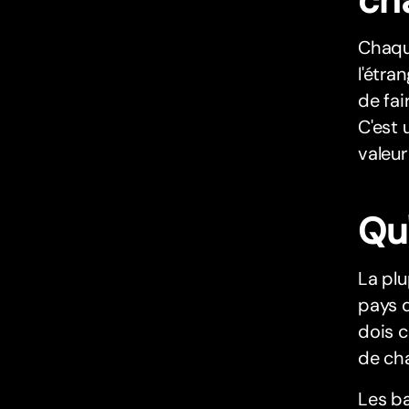
Chaque
l'étra
de fai
C'est 
valeur
Qu
La plu
pays d
dois c
de ch
Les b