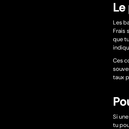
Le
Les ba
Frais 
que tu
indiqu
Ces c
souven
taux p
Pou
Si un
tu pou