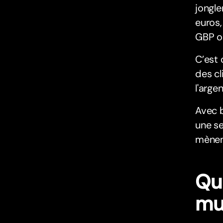
jongle
euros,
GBP ou
C’est 
des cl
l'arge
Avec 
une se
mènen
Qu
mu