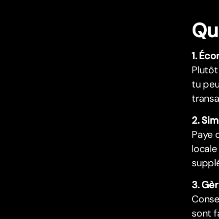
Qu
1. Éco
Plutôt
tu peu
transa
2. Sim
Paye d
local
supplé
3. Gèr
Conser
sont f