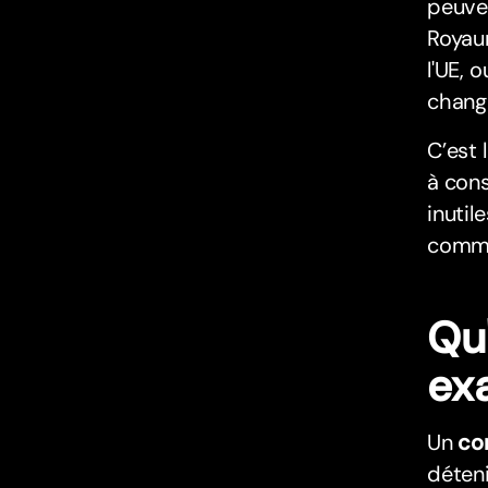
peuven
Royaum
l'UE, 
chang
C’est 
à cons
inutil
commen
Qu
ex
Un
co
déteni