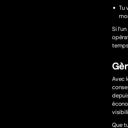
Tu 
mom
Si l’u
opérat
temps
Gèr
Avec 
conser
depuis
économ
visibil
Que tu