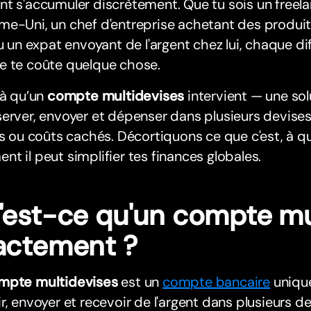
t s'accumuler discrètement. Que tu sois un freela
e-Uni, un chef d'entreprise achetant des produit
ou un expat envoyant de l'argent chez lui, chaque d
e te coûte quelque chose.
là qu’un
compte multidevises
intervient — une sol
erver, envoyer et dépenser dans plusieurs devise
es ou coûts cachés. Décortiquons ce que c'est, à qui
t il peut simplifier tes finances globales.
'est-ce qu'un compte mu
actement ?
mpte multidevises
est un
compte bancaire
unique
r, envoyer et recevoir de l'argent dans plusieurs d