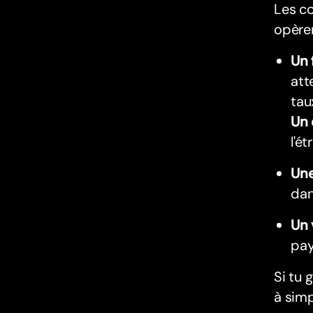
Les co
opèren
Un 
att
tau
Un 
l'é
Une
dan
Un
pay
Si tu 
à simp