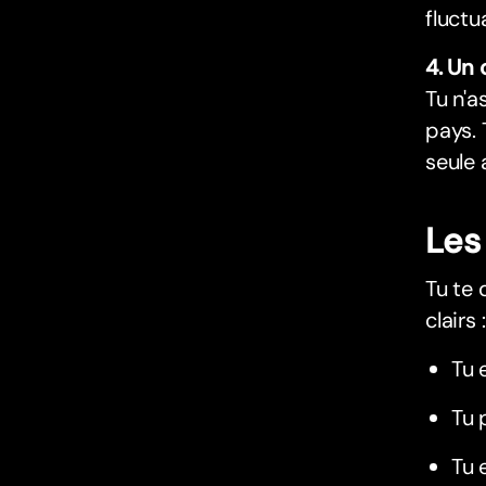
fluctu
4. Un 
Tu n'a
pays. 
seule 
Les
Tu te 
clairs :
Tu 
Tu 
Tu 