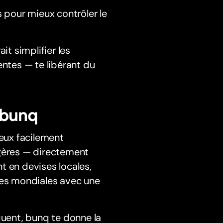
 pour mieux contrôler le
it simplifier les
entes — te libérant du
 bunq
eux facilement
ngères — directement
t en devises locales,
ces mondiales avec une
quent, bunq te donne la