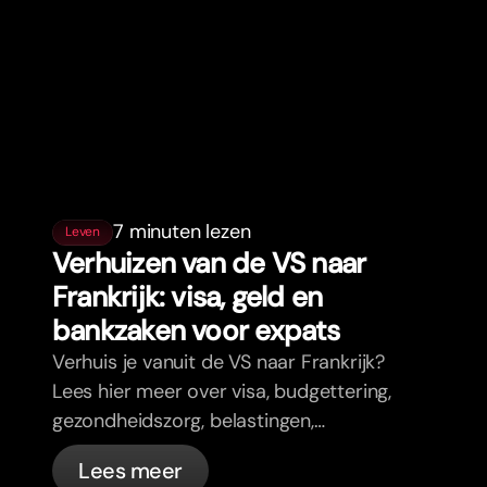
7 minuten lezen
Leven
Verhuizen van de VS naar
Frankrijk: visa, geld en
bankzaken voor expats
Verhuis je vanuit de VS naar Frankrijk?
Lees hier meer over visa, budgettering,
gezondheidszorg, belastingen,
verkeersregels en bankzaken voor
Lees meer
expats in Frankrijk met bunq.