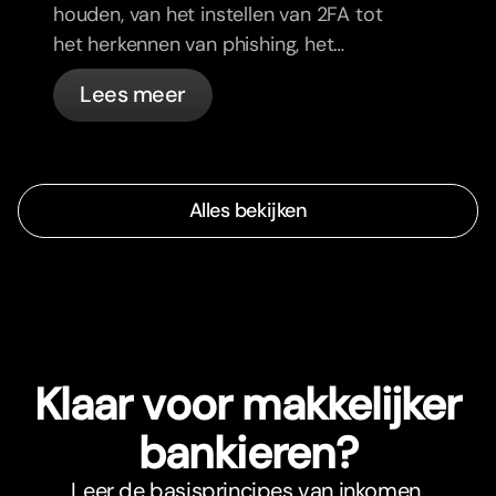
houden, van het instellen van 2FA tot
het herkennen van phishing, het
beheren van je passen en wat bunq
Lees meer
automatisch voor je regelt.
Alles bekijken
Klaar voor makkelijker
bankieren?
Leer de basisprincipes van inkomen,