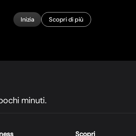
Inizia
Scopri di più
 pochi minuti.
iness
Scopri