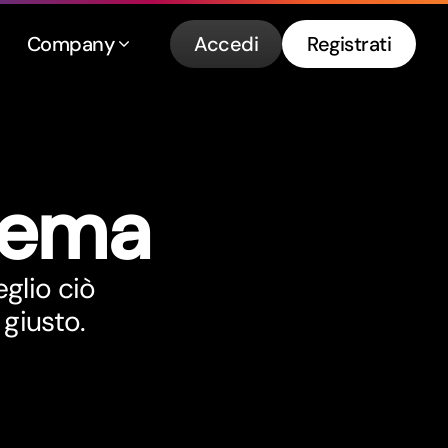
Company
Accedi
Registrati
lema
eglio ciò
giusto.