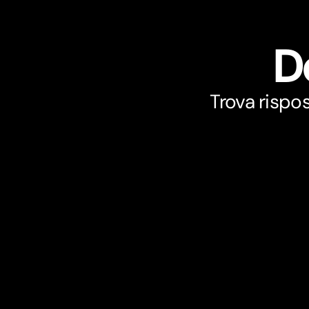
D
Trova rispo