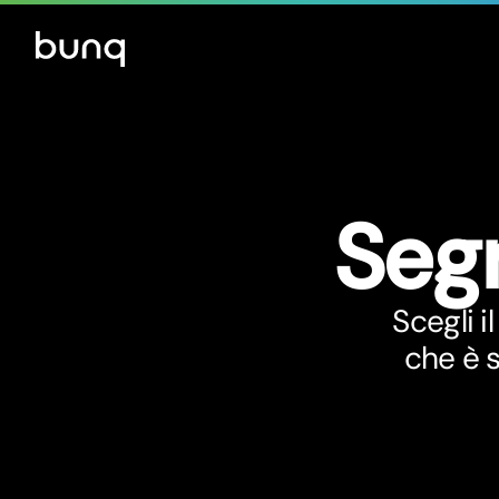
Seg
Scegli i
che è 