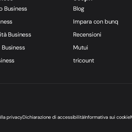
o Business
Blog
iness
Impara con bunq
ità Business
Recensioni
i Business
Mutui
siness
tricount
lla privacy
Dichiarazione di accessibilità
Informativa sui cookie