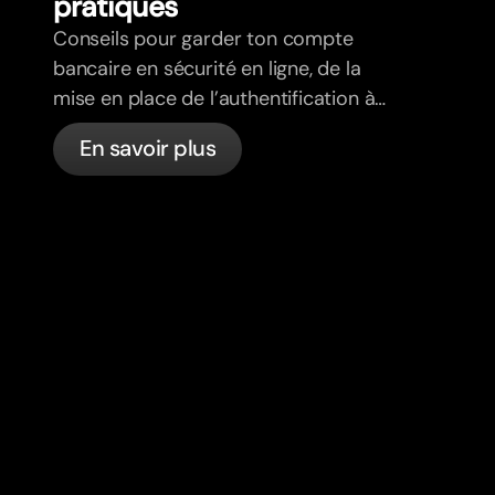
pratiques
Conseils pour garder ton compte
bancaire en sécurité en ligne, de la
mise en place de l’authentification à
deux facteurs à la détection du
En savoir plus
phishing, en passant par le contrôle de
tes cartes et ce que bunq gère
automatiquement.