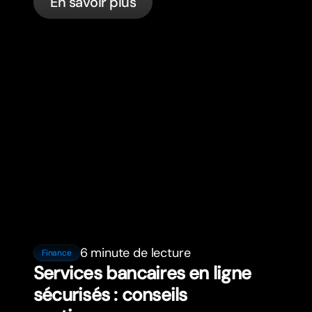
En savoir plus
code de la route et les services
bancaires pour les expatriés en France
avec bunq.
6 minute de lecture
Finance
Services bancaires en ligne
sécurisés : conseils