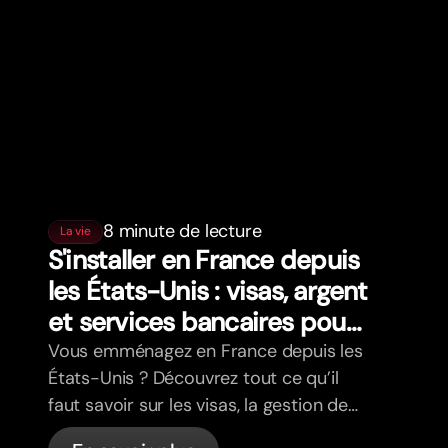
8 minute de lecture
La vie
S'installer en France depuis
les États-Unis : visas, argent
et services bancaires pour
les expatriés
Vous emménagez en France depuis les
États-Unis ? Découvrez tout ce qu’il
faut savoir sur les visas, la gestion de
votre budget, la santé, la fiscalité, le