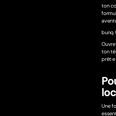
ton c
formul
aventu
bunq t
Ouvre
ton té
prêt·e 
Po
lo
Une fo
essent