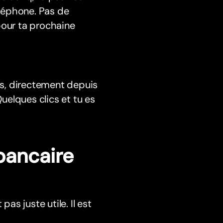
léphone. Pas de
pour ta prochaine
s, directement depuis
elques clics et tu es
bancaire
as juste utile. Il est