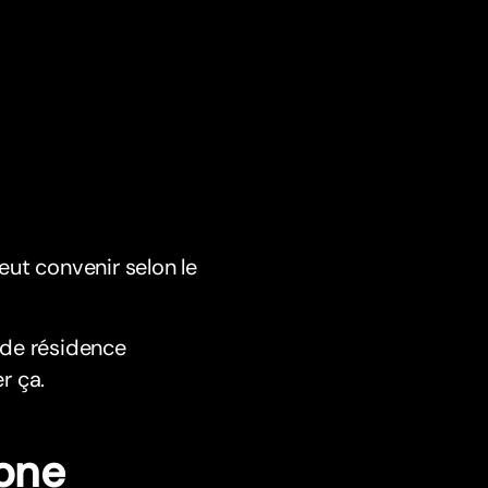
eut convenir selon le
f de résidence
r ça.
hone