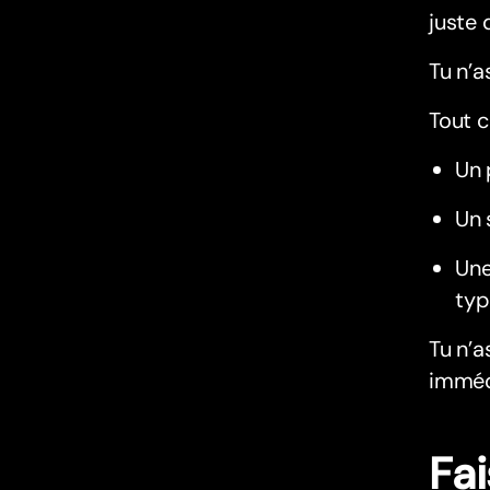
juste 
Tu n’a
Tout c
Un 
Un 
Une
typ
Tu n’a
immédi
Fa