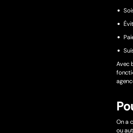
Soi
Évi
Pai
Sui
Avec b
foncti
agenc
Po
On a c
ou aut