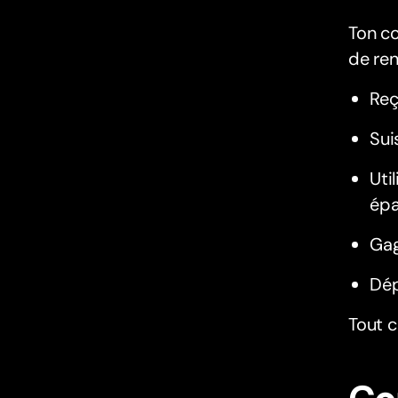
Ton co
de ren
Reç
Sui
Uti
épa
Gag
Dép
Tout c