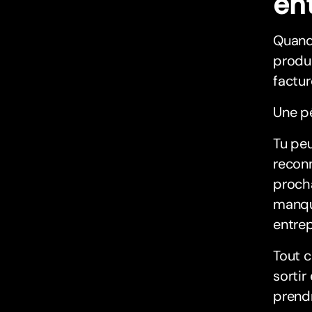
en
Quand 
produc
factur
Une pé
Tu peu
reconn
proch
manqu
entrep
Tout c
sortir
prendr