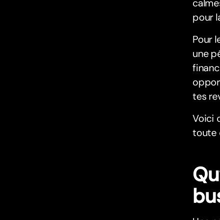
calmes
pour l
Pour l
une pé
financ
opport
tes re
Voici 
toute 
Qu
bu