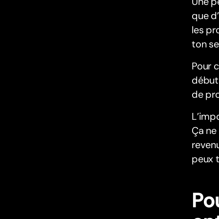
Une p
que d’
les p
ton se
Pour c
début 
de pro
L’impo
Ça ne 
reven
peux t
Po