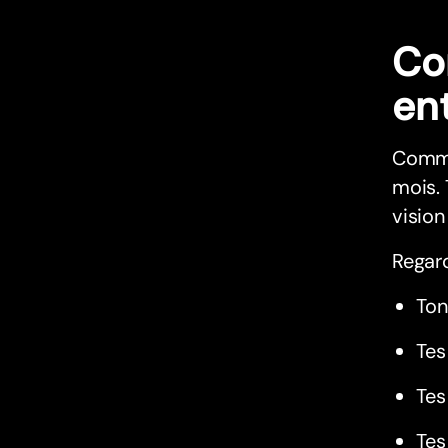
Co
ent
Commen
mois. 
vision
Regard
Ton
Tes
Tes
Tes