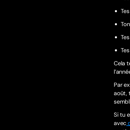
Tes
Ton
Tes
Tes
Cela t
l’anné
Par ex
août, 
semble
Si tu 
avec
d