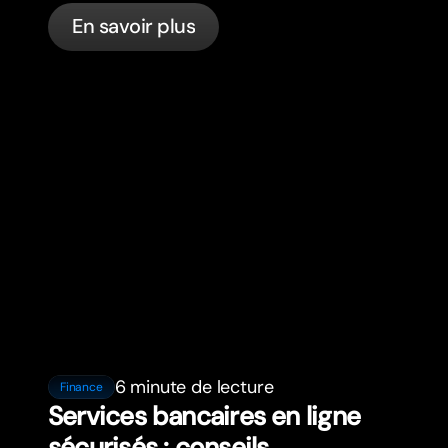
votre budget, la santé, la fiscalité, le
En savoir plus
code de la route et les services
bancaires pour les expatriés en France
avec bunq.
6 minute de lecture
Finance
Services bancaires en ligne
sécurisés : conseils