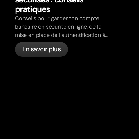
pratiques
Conseils pour garder ton compte
bancaire en sécurité en ligne, de la
mise en place de l’authentification à
deux facteurs à la détection du
En savoir plus
phishing, en passant par le contrôle de
tes cartes et ce que bunq gère
automatiquement.