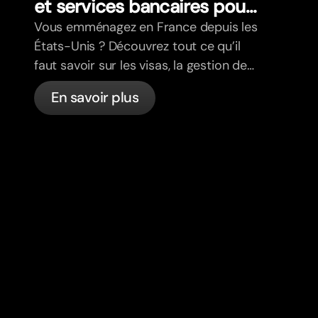
et services bancaires pour
les expatriés
Vous emménagez en France depuis les
États-Unis ? Découvrez tout ce qu’il
faut savoir sur les visas, la gestion de
votre budget, la santé, la fiscalité, le
En savoir plus
code de la route et les services
bancaires pour les expatriés en France
avec bunq.