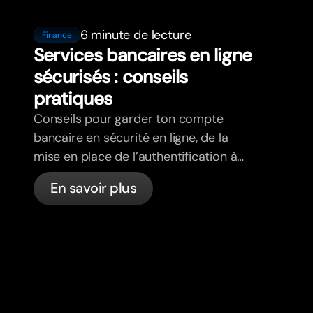
6 minute de lecture
Finance
Services bancaires en ligne
sécurisés : conseils
pratiques
Conseils pour garder ton compte
bancaire en sécurité en ligne, de la
mise en place de l’authentification à
deux facteurs à la détection du
En savoir plus
phishing, en passant par le contrôle de
tes cartes et ce que bunq gère
automatiquement.