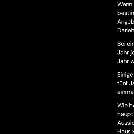
Wenn d
bestim
Angeb
Darleh
Bei ei
Jahr j
Jahr 
Einige
fünf J
einma
Wie b
haupt
Aussic
Haus 