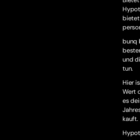
Hypot
bietet
perso
bunq b
besten
und di
tun.
Hier i
Wert 
es de
Jahre
kauft.
Hypoth