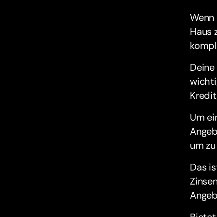
Wenn d
Haus 
kompli
Deine 
wichti
Kredit
Um ei
Angebo
um zu 
Das is
Zinsen
Angeb
Bietet