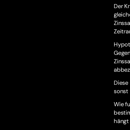
Der Kr
gleic
Zinss
Zeitra
Hypot
Gegent
Zinssa
abbeza
Diese 
sonst 
Wie f
bestim
hängt 