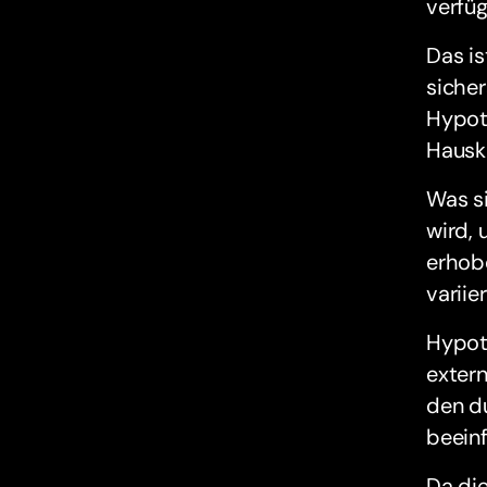
verfüg
Das is
sicher
Hypot
Hausk
Was s
wird, 
erhobe
variie
Hypot
extern
den d
beeinf
Da die