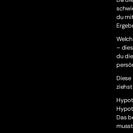
schwie
du mit
Ergebn
Welch
– dies
du die
persön
Diese 
ziehst
Hypoth
Hypoth
Das b
musst,