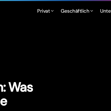
Privat
Geschäftlich
Unt
n: Was
ie