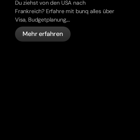
Expats
Du ziehst von den USA nach
Frankreich? Erfahre mit bunq alles über
Visa, Budgetplanung,
Krankenversicherung, Steuern,
Mehr erfahren
Führerschein-Regeln und Banking für
Expats.