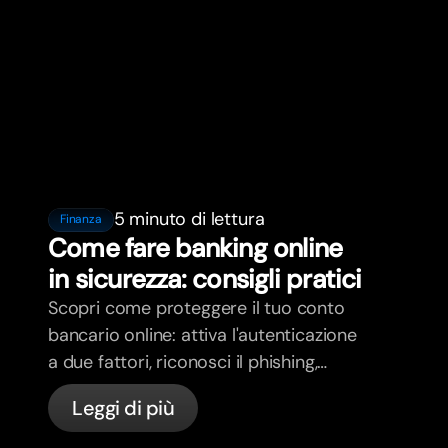
5 minuto di lettura
Finanza
Come fare banking online
in sicurezza: consigli pratici
Scopri come proteggere il tuo conto
bancario online: attiva l'autenticazione
a due fattori, riconosci il phishing,
gestisci le tue carte e scopri come
Leggi di più
bunq protegge il tuo denaro