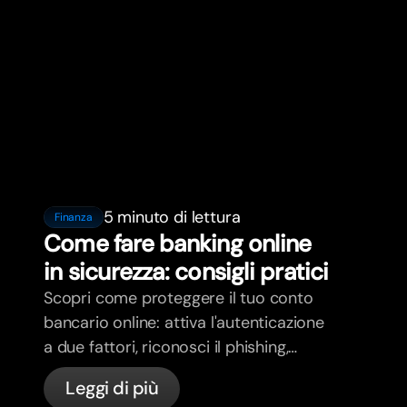
5 minuto di lettura
Finanza
Come fare banking online
in sicurezza: consigli pratici
Scopri come proteggere il tuo conto
bancario online: attiva l'autenticazione
a due fattori, riconosci il phishing,
gestisci le tue carte e scopri come
Leggi di più
bunq protegge il tuo denaro