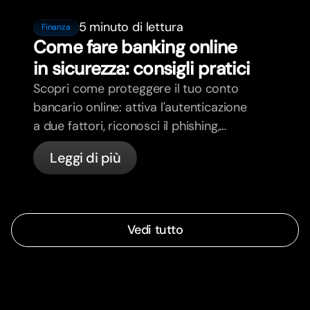
5 minuto di lettura
Finanza
Come fare banking online
in sicurezza: consigli pratici
Scopri come proteggere il tuo conto
bancario online: attiva l'autenticazione
a due fattori, riconosci il phishing,
gestisci le tue carte e scopri come
Leggi di più
bunq protegge il tuo denaro
Vedi tutto