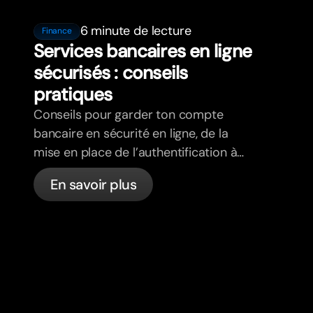
6 minute de lecture
Finance
Services bancaires en ligne
sécurisés : conseils
pratiques
Conseils pour garder ton compte
bancaire en sécurité en ligne, de la
mise en place de l’authentification à
deux facteurs à la détection du
En savoir plus
phishing, en passant par le contrôle de
tes cartes et ce que bunq gère
automatiquement.