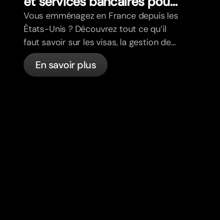
et services bancaires pour
les expatriés
Vous emménagez en France depuis les
États-Unis ? Découvrez tout ce qu’il
faut savoir sur les visas, la gestion de
votre budget, la santé, la fiscalité, le
En savoir plus
code de la route et les services
bancaires pour les expatriés en France
avec bunq.