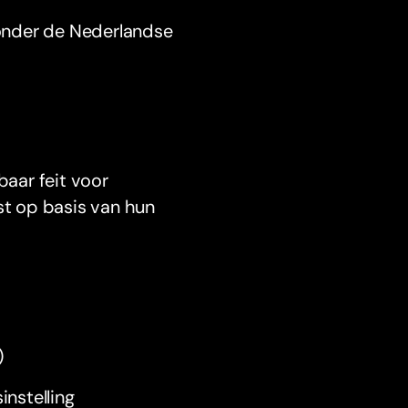
j onder de Nederlandse
baar feit voor
st op basis van hun
)
instelling