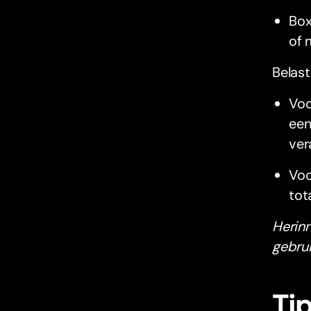
Box
of 
Belast
Voo
een
ver
Voo
tot
Herinn
gebrui
Ti