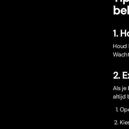
be
1. H
Houd h
Wacht 
2. 
Als je
altijd
Ope
Kie