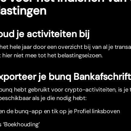
lastingen
oud je activiteiten bij
et hele jaar door een overzicht bij van al je tran
hier niet mee tot het belastingseizoen.
Exporteer je bunq Bankafschrif
 bunq hebt gebruikt voor crypto-activiteiten, is j
 beschikbaar als je die nodig hebt:
n de bunq-app en tik op je Profiel linksboven
s ‘Boekhouding’