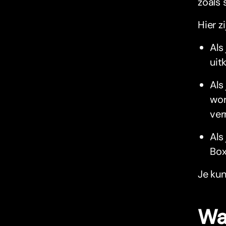
zoals 
Hier z
Als
uit
Als
wor
ver
Als
Box
Je kun
Wa