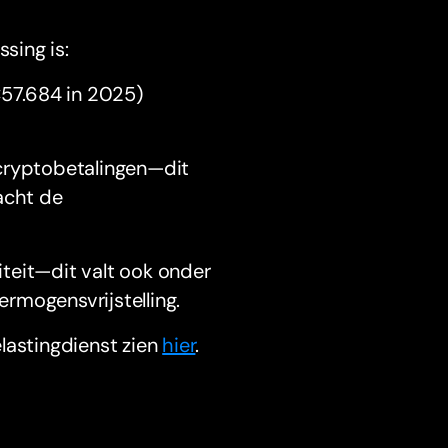
sing is:
(€57.684 in 2025)
 cryptobetalingen—dit
acht de
iteit—dit valt ook onder
ermogensvrijstelling.
lastingdienst zien
hier
.