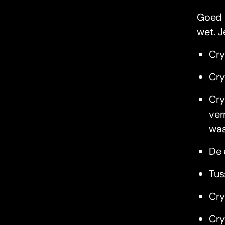
Goed n
wet. J
Cry
Cry
Cry
ver
waa
De 
Tus
Cry
Cry