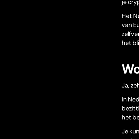
je cry
Het Ne
van Eu
zelfve
het bl
Wo
Ja, ze
In Ned
bezitt
het be
Je kun