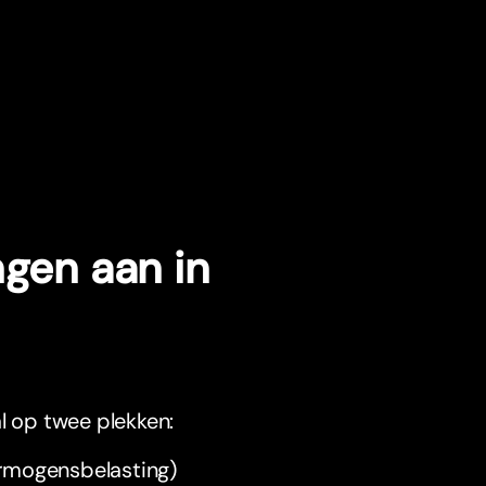
ngen aan in
l op twee plekken:
ermogensbelasting)