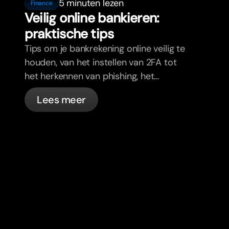
5 minuten lezen
Finance
Veilig online bankieren:
praktische tips
Tips om je bankrekening online veilig te
houden, van het instellen van 2FA tot
het herkennen van phishing, het
beheren van je passen en wat bunq
Lees meer
automatisch voor je regelt.