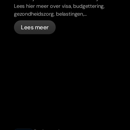
Lees hier meer over visa, budgettering,
gezondheidszorg, belastingen,
verkeersregels en bankzaken voor
Lees meer
expats in Frankrijk met bunq.