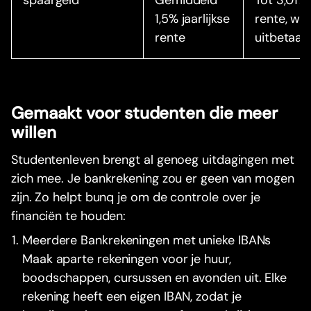
spaargeld
Gemiddeld
Tot 3,01%
1,5% jaarlijkse
rente, wek
rente
uitbetaal
Gemaakt voor studenten die meer
willen
Studentenleven brengt al genoeg uitdagingen met
zich mee. Je bankrekening zou er geen van mogen
zijn. Zo helpt bunq je om de controle over je
financiën te houden:
Meerdere Bankrekeningen met unieke IBANs
Maak aparte rekeningen voor je huur,
boodschappen, cursussen en avonden uit. Elke
rekening heeft een eigen IBAN, zodat je