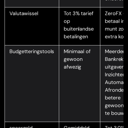
Valutawissel
Tot 3% tarief
ZeroFX —
op
betaal in 
buitenlandse
munt zon
betalingen
extra kos
Budgetteringstools
Minimaal of
Meerdere
gewoon
Bankreken
afwezig
uitgaven
Inzichten 
Automati
Afronden
betere
gewoonte
te bouwe