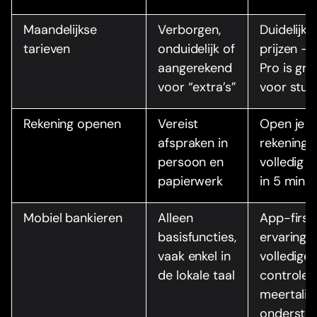
Maandelijkse
Verborgen,
Duidelijke
tarieven
onduidelijk of
prijzen —
aangerekend
Pro is gra
voor “extra’s”
voor stud
Rekening openen
Vereist
Open je
afspraken in
rekening
persoon en
volledig o
papierwerk
in 5 minu
Mobiel bankieren
Alleen
App-first
basisfuncties,
ervaring 
vaak enkel in
volledige
de lokale taal
controle 
meertalig
onderste