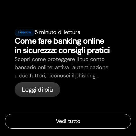
5 minuto di lettura
Finanza
Come fare banking online
in sicurezza: consigli pratici
Scopri come proteggere il tuo conto
bancario online: attiva l'autenticazione
a due fattori, riconosci il phishing,
gestisci le tue carte e scopri come
Leggi di più
bunq protegge il tuo denaro
Vedi tutto