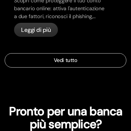
Scopri come proteggere il tuo conto
bancario online: attiva l'autenticazione
a due fattori, riconosci il phishing,
gestisci le tue carte e scopri come
Leggi di più
bunq protegge il tuo denaro
Vedi tutto
Pronto per una banca
più semplice?