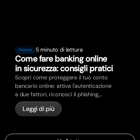
5 minuto di lettura
Finanza
Come fare banking online
in sicurezza: consigli pratici
Scopri come proteggere il tuo conto
bancario online: attiva l'autenticazione
a due fattori, riconosci il phishing,
gestisci le tue carte e scopri come
Leggi di più
bunq protegge il tuo denaro