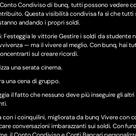
 Conto Condiviso di bunq, tutti possono vedere c
tribuito. Questa visibilità condivisa fa sì che tutti 
tanno andando i propri soldi.
: Festeggia le vittorie Gestire i soldi da studente 
vivenza — ma il vivere al meglio. Con bunq, hai tut
oncentrarti sul creare ricordi.
zza una serata cinema.
ra una cena di gruppo.
gia il fatto che nessuno deve più inseguire gli altri 
ti.
a con i coinquilini, migliorata da bunq Vivere con c
icare conversazioni imbarazzanti sui soldi. Con funz
e, il Conto Condiviso e Conti Bancari personalizza