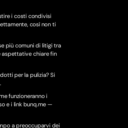
tire i costi condivisi
ettamente, così non ti
e più comuni di litigi tra
 aspettative chiare fin
otti per la pulizia? Si
.
ome funzioneranno i
so e i link bunq.me —
empo a preoccuparvi dei