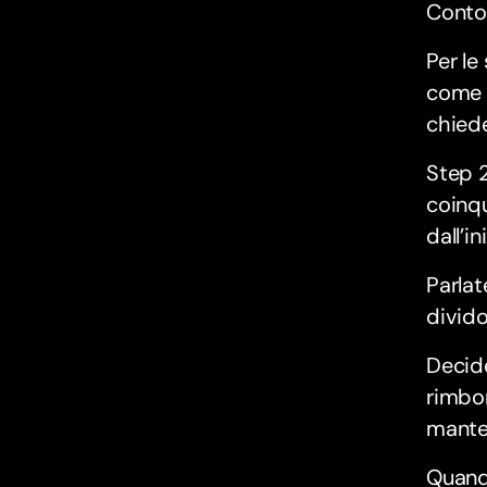
Conto
Per le
come a
chiede
Step 2
coinqu
dall’in
Parlat
divido
Decide
rimbor
mante
Quand