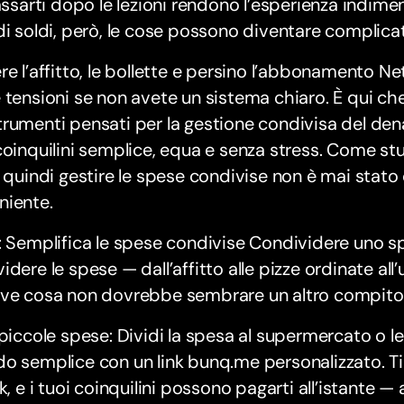
lassarti dopo le lezioni rendono l’esperienza indime
di soldi, però, le cose possono diventare complicat
re l’affitto, le bollette e persino l’abbonamento Ne
 tensioni se non avete un sistema chiaro. È qui ch
rumenti pensati per la gestione condivisa del dena
coinquilini semplice, equa e senza stress. Come st
, quindi gestire le spese condivise non è mai stato 
niente.
: Semplifica le spese condivise Condividere uno sp
idere le spese — dall’affitto alle pizze ordinate all
eve cosa non dovrebbe sembrare un altro compito
 piccole spese: Dividi la spesa al supermercato o l
o semplice con un link bunq.me personalizzato. Ti
nk, e i tuoi coinquilini possono pagarti all’istante