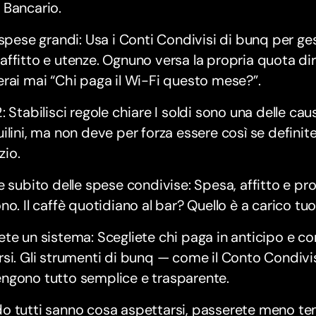
 Bancario.
 spese grandi: Usa i Conti Condivisi di bunq per ges
ffitto e utenze. Ognuno versa la propria quota dir
rai mai “Chi paga il Wi-Fi questo mese?”.
: Stabilisci regole chiare I soldi sono una delle caus
ilini, ma non deve per forza essere così se definite
izio.
e subito delle spese condivise: Spesa, affitto e prod
no. Il caffè quotidiano al bar? Quello è a carico tuo
te un sistema: Scegliete chi paga in anticipo e c
si. Gli strumenti di bunq — come il Conto Condivi
ngono tutto semplice e trasparente.
o tutti sanno cosa aspettarsi, passerete meno t