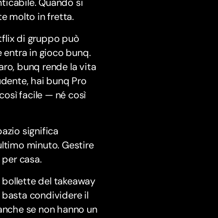
nticabile. Quando si
e molto in fretta.
tflix di gruppo può
e entra in gioco bunq.
ro, bunq rende la vita
udente, hai bunq Pro
così facile — né così
azio significa
’ultimo minuto. Gestire
 per casa.
e bollette del takeaway
 basta condividere il
 — anche se non hanno un