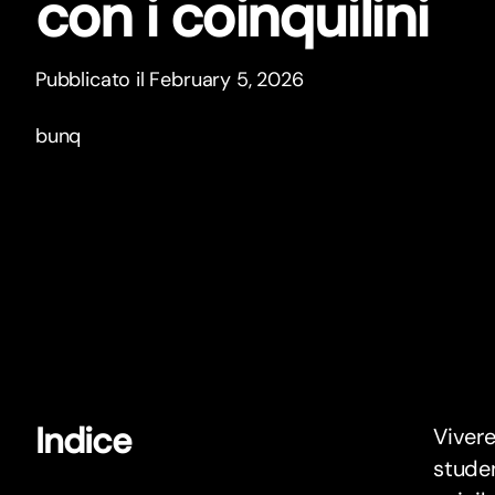
con i coinquilini
Pubblicato il February 5, 2026
bunq
Indice
Vivere
studen