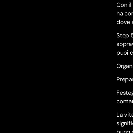
Con il
ha con
dove s
Step 5
soprav
puoi c
Organi
Prepa
Festeg
contan
La vit
signif
bunq.m