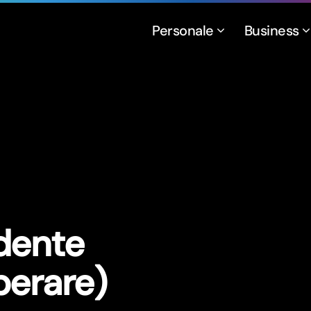
Personale
Business
udente
perare)