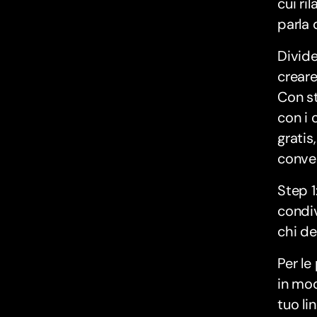
cui ri
parla 
Divide
creare
Con st
con i 
gratis
conve
Step 1
condiv
chi d
Per le
in mod
tuo li