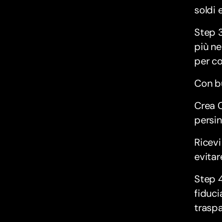
soldi 
Step 3
più ne
per co
Con bu
Crea C
persin
Ricev
evitar
Step 4
fiduci
traspa