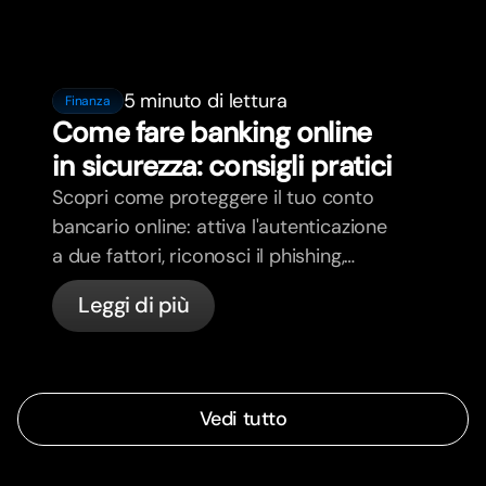
5 minuto di lettura
Finanza
Come fare banking online
in sicurezza: consigli pratici
Scopri come proteggere il tuo conto
bancario online: attiva l'autenticazione
a due fattori, riconosci il phishing,
gestisci le tue carte e scopri come
Leggi di più
bunq protegge il tuo denaro
Vedi tutto