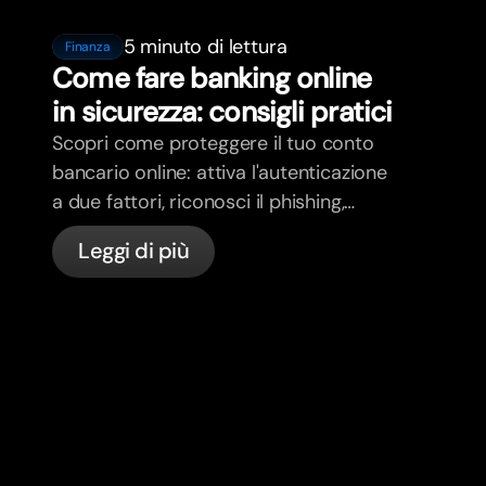
5 minuto di lettura
Finanza
Come fare banking online
in sicurezza: consigli pratici
Scopri come proteggere il tuo conto
bancario online: attiva l'autenticazione
a due fattori, riconosci il phishing,
gestisci le tue carte e scopri come
Leggi di più
bunq protegge il tuo denaro